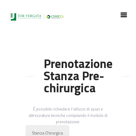
CENTRO INTERDIPARTIMENTALE DI
MEDICINA COMPARATA, TECNICHE
ALTERNATIVE ED ACQUACOLTURA
Prenota la stanza
Prenotazione
Stanza Pre-
CHI SIAMO
ATTIVITÀ
chirurgica
MODULISTICA
REGOLAMENTI
LINKS
È possibile richiedere l’utilizzo di spazi e
GALLERY
attrezzature tecniche compilando il modulo di
prenotazione.
RICERCATORI
CONTATTI
Stanza Chirurgica